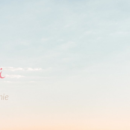
i
nie