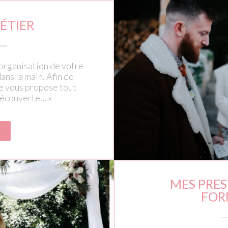
ÉTIER
l’organisation de votre
ans la main. Afin de
je vous propose tout
découverte… »
MES PRES
FOR