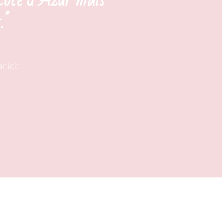
 Côte d’Azur mais
."
ar ici: