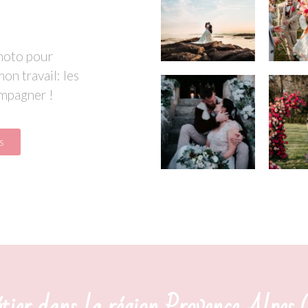
photo pour
on travail: les
ompagner !
s