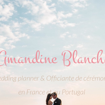
Amandine Blanch
dding planner & Officiante de cérémo
en France et au Portugal