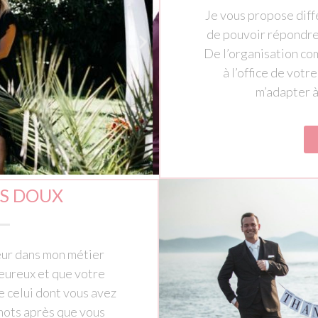
Je vous propose diff
de pouvoir répondre 
De l’organisation co
à l’office de votr
m’adapter à
S DOUX
ur dans mon métier
heureux et que votre
ue celui dont vous avez
 mots après que vous