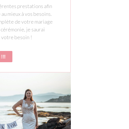
érentes prestations afin
au mieux à vos besoins.
mplète de votre mariage
e cérémonie, je saurai
 votre besoin !