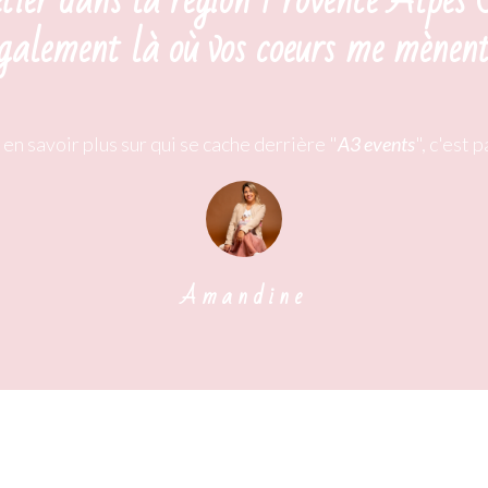
tier dans la région Provence Alpes
galement là où vos coeurs me mènent
en savoir plus sur qui se cache derrière "
A3 events
", c'est p
Amandine