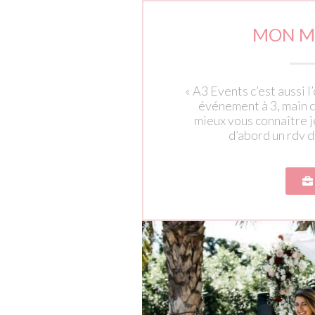
MON M
« A3 Events c’est aussi 
événement à 3, main d
mieux vous connaître 
d’abord un rdv 