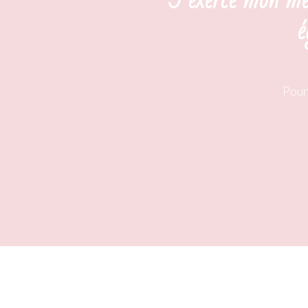
"J’exerce mon mé
é
Pour 