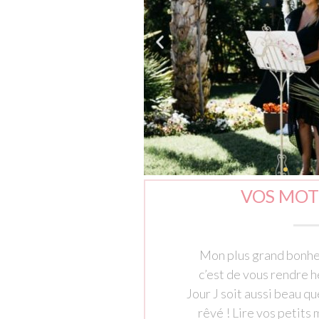
VOS MOT
Mon plus grand bonhe
c’est de vous rendre 
Jour J soit aussi beau q
rêvé ! Lire vos petits