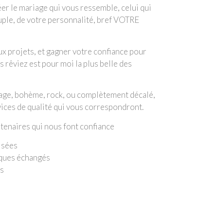
er le mariage qui vous ressemble, celui qui
ouple, de votre personnalité, bref VOTRE
x projets, et gagner votre confiance pour
s rêviez est pour moi la plus belle des
ntage, bohème, rock, ou complètement décalé,
vices de qualité qui vous correspondront.
rtenaires qui nous font confiance
isées
iques échangés
us