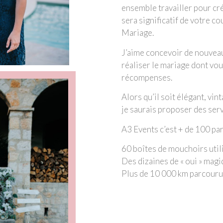
ensemble travailler pour cré
sera significatif de votre c
Mariage.
J’aime concevoir de nouveau
réaliser le mariage dont vou
récompenses.
Alors qu’il soit élégant, vi
je saurais proposer des ser
A3 Events c’est + de 100 pa
60 boîtes de mouchoirs util
Des dizaines de « oui » mag
Plus de 10 000 km parcour