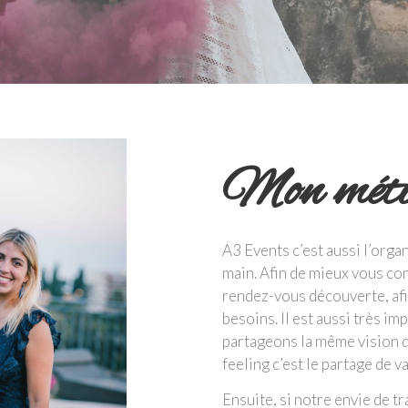
Mon méti
A3 Events c’est aussi l’orga
main. Afin de mieux vous con
rendez-vous découverte, afin
besoins. Il est aussi très i
partageons la même vision d
feeling c’est le partage de 
Ensuite, si notre envie de t