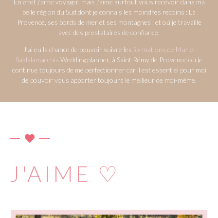
En effet j’aime voyager, mais j’aime surtout vous recevoir dans ma
belle région du Sud dont je
connais les moindres recoins : La
Provence, ses bords de mer et ses montagnes ; et où je travaille
avec des prestataires de confiance.
J’ai eu la chance de pouvoir suivre les
formations de Muriel
Saldalamacchia
Wedding planner, à Saint Rémy de Provence où je
continue toujours de me perfectionner car il est essentiel pour moi
de pouvoir vous apporter toujours le meilleur de moi-même.
J'AIME ♡