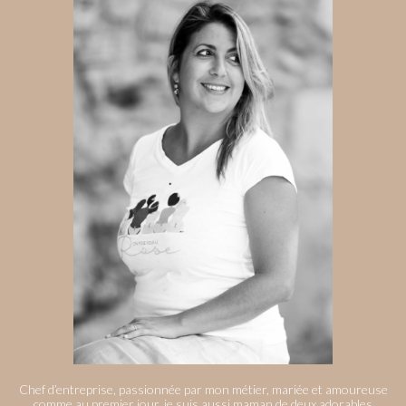
Chef d’entreprise, passionnée par mon métier, mariée et amoureuse
comme au premier jour, je suis aussi maman de deux adorables