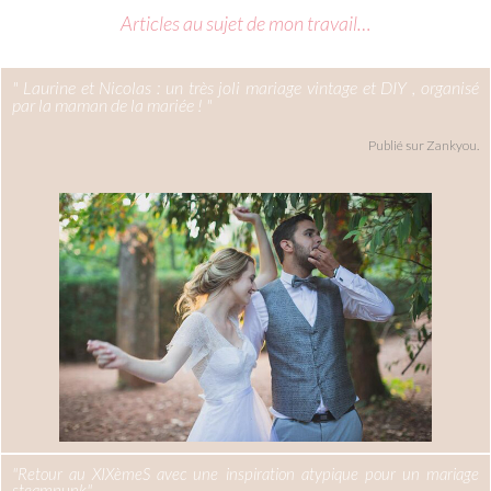
Articles au sujet de mon travail…
" Laurine et Nicolas : un très joli mariage vintage et DIY , organisé
par la maman de la mariée ! "
Publié sur Zankyou.
"Retour au XIXèmeS avec une inspiration atypique pour un mariage
steampunk"