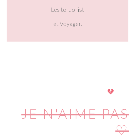
Les to-do list
et Voyager.
JE N'AIME PAS
♡