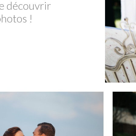
e découvrir
photos !