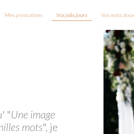
Mes prestations
Vos jolis jours
Vos mots dou
' "
Une image
illes mots
", je